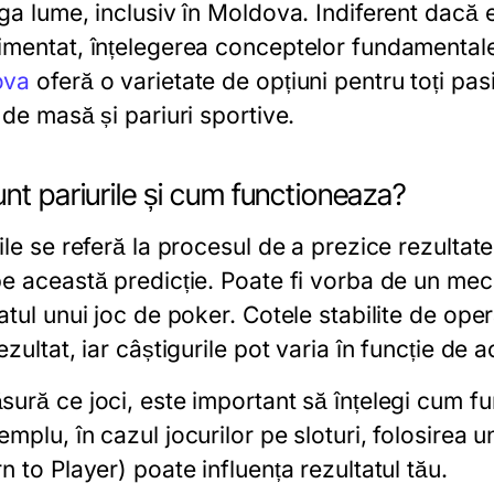
aga lume, inclusiv în Moldova. Indiferent dacă 
imentat, înțelegerea conceptelor fundamentale
ova
oferă o varietate de opțiuni pentru toți pasi
 de masă și pariuri sportive.
nt pariurile și cum functioneaza?
ile se referă la procesul de a prezice rezulta
pe această predicție. Poate fi vorba de un mec
atul unui joc de poker. Cotele stabilite de ope
ezultat, iar câștigurile pot varia în funcție de 
sură ce joci, este important să înțelegi cum fu
mplu, în cazul jocurilor pe sloturi, folosirea 
n to Player) poate influența rezultatul tău.