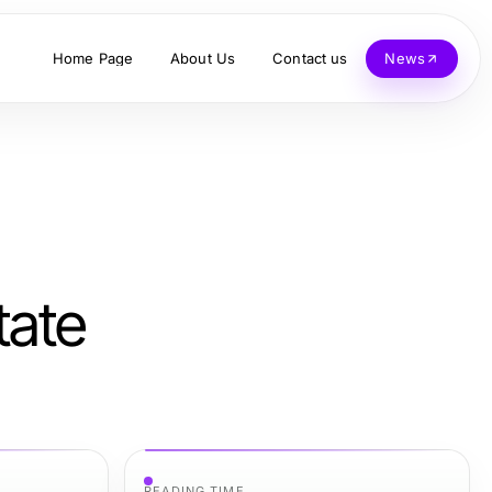
Home Page
About Us
Contact us
News
tate
READING TIME