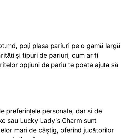
ot.md, poți plasa pariuri pe o gamă largă
tăți și tipuri de pariuri, cum ar fi
ritelor opțiuni de pariu te poate ajuta să
e preferințele personale, dar și de
luxe sau Lucky Lady's Charm sunt
elor mari de câștig, oferind jucătorilor