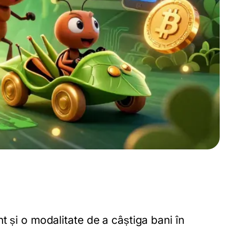
t și o modalitate de a câștiga bani în