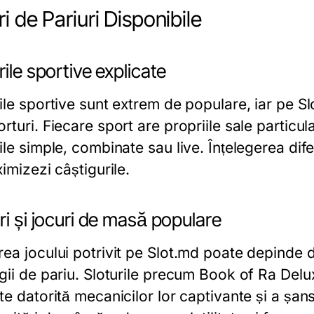
ri de Pariuri Disponibile
rile sportive explicate
ile sportive sunt extrem de populare, iar pe Sl
rturi. Fiecare sport are propriile sale particulari
ile simple, combinate sau live. Înțelegerea dife
ximizezi câștigurile.
ri și jocuri de masă populare
ea jocului potrivit pe Slot.md poate depinde d
egii de pariu. Sloturile precum Book of Ra De
te datorită mecanicilor lor captivante și a șans