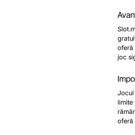
Avant
Slot.m
gratui
oferă
joc si
Impor
Jocul 
limite
rămân
oferă 