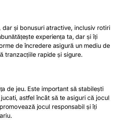
 dar și bonusuri atractive, inclusiv rotiri
bunătățește experiența ta, dar și îți
tforme de încredere asigură un mediu de
 tranzacțiile rapide și sigure.
a de jeu. Este important să stabilești
jucati, astfel încât să te asiguri că jocul
romovează jocul responsabil și îți
ariu.